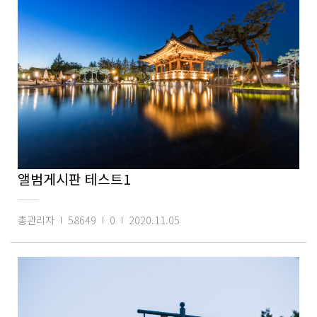
앨범게시판 테스트1
총관리자
58649
0
2020.11.05